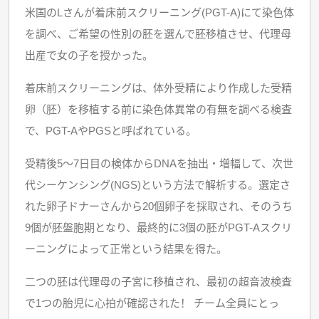
米国のLさんが着床前スクリーニング(PGT-A)にて染色体
を調べ、ご希望の性別の胚を選んで胚移植させ、代理母
出産で女の子を授かった。
着床前スクリーニングは、体外受精により作成した受精
卵（胚）を移植する前に染色体異常の有無を調べる検査
で、PGT-AやPGSと呼ばれている。
受精後5～7日目の検体からDNAを抽出・増幅して、次世
代シーケンシング(NGS)という方法で解析する。選定さ
れた卵子ドナーさんから20個卵子を採取され、そのうち
9個が胚盤胞期となり、最終的に3個の胚がPGT-Aスクリ
ーニングによって正常という結果を得た。
二つの胚は代理母の子宮に移植され、最初の超音波検査
で1つの胎児に心拍が確認された！ チーム全員にとっ