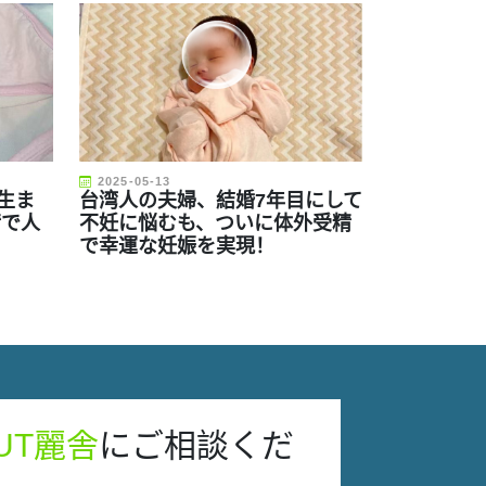
2025-05-13
生ま
台湾人の夫婦、結婚7年目にして
精で人
不妊に悩むも、ついに体外受精
で幸運な妊娠を実現！
 T麗舎
に ご相談く だ