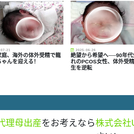
-07-21
2025-06-26
家庭、海外の体外受精で龍
絶望から希望へ──90年代
ちゃんを迎える！
れのPCOS女性、体外受
生を逆転
代理母出産
をお考えなら
株式会社U