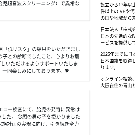
（胎児超音波スクリーニング）で異常な
設立から17年以
件以上のIVFや
の国や地域から
日本法人「株式会
日本の先進的なI
ービスを提供し
全項目「低リスク」の結果をいただきまし
2025年までに
の子との診断でしたこと、心よりお慶
日本国籍を取得
ごしいただけるようサポートいたしま
ります。
、一同楽しみにしております。💖
オンライン相談、
大阪在住の青山
Dエコー検査にて、胎児の発育に異常は
した。 念願の男の子を授かりました
家族計画の実現に向け、引き続き全力