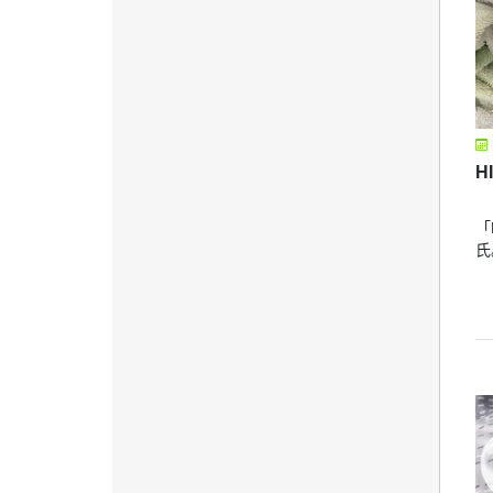
H
「
氏