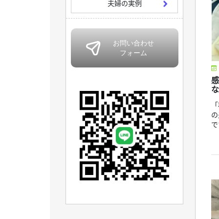
夫婦の実例
感
な
「
の
で