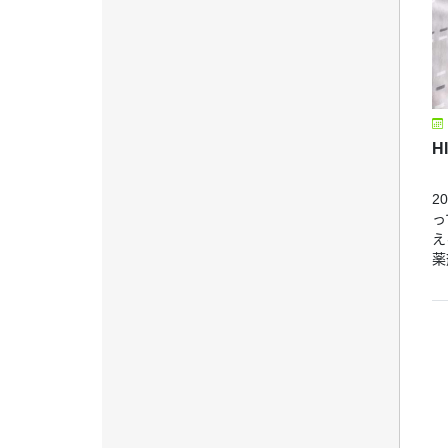
H
2
っ
え
薬