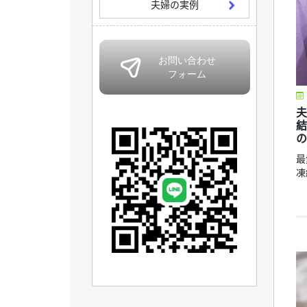
夫婦の実例
夫
結
の
最
凍