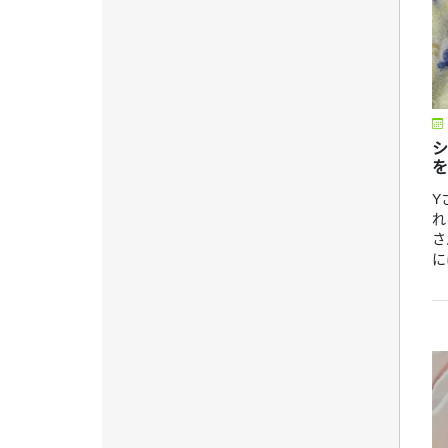
シ
を
Y
れ
さ
には