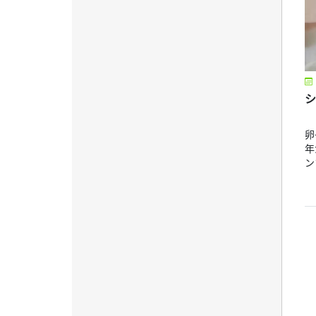
シ
卵
年
ン