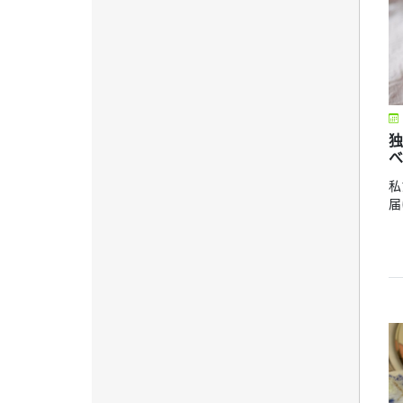
独
べ
私
届