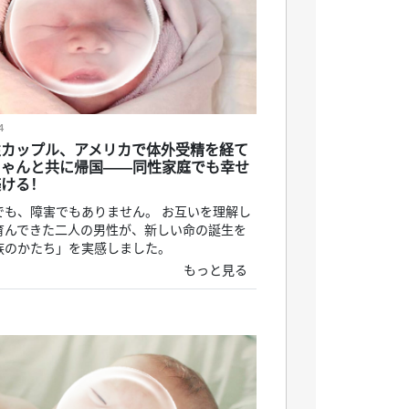
4
性カップル、アメリカで体外受精を経て
ちゃんと共に帰国——同性家庭でも幸せ
築ける！
でも、障害でもありません。 お互いを理解し
育んできた二人の男性が、新しい命の誕生を
族のかたち」を実感しました。
もっと見る