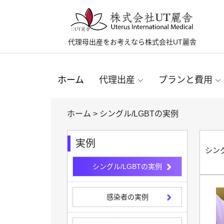
代理母出産をお考えなら株式会社UT麗舎
ホーム
代理出産
プランと費用
ホーム
>
シングル/LGBTの実例
実例
シング
シングル/LGBTの実例
感染者の実例