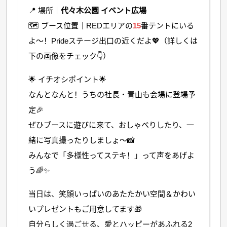
📍 場所｜
代々木公園 イベント広場
🗺 ブース位置｜REDエリアの
15
番テントにいる
よ〜！Prideステージ出口の近くだよ💖（詳しくは
下の画像をチェック👇）
🌟 イチオシポイント🌟
なんとなんと！うちの社長・青山も会場に登場予
定🎉
ぜひブースに遊びに来て、おしゃべりしたり、一
緒に写真撮ったりしましょ〜📸
みんなで「多様性ってステキ！」って声をあげよ
う🌈✨
当日は、笑顔いっぱいのあたたかい空間＆かわい
いプレゼントもご用意してます🎁
自分らしく過ごせる、愛とハッピーがあふれる2