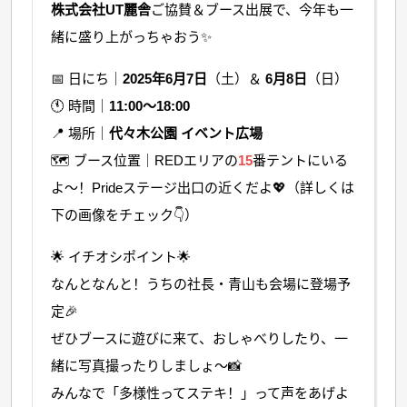
株式会社UT麗舎
ご協賛＆ブース出展で、今年も一
緒に盛り上がっちゃおう✨
📅 日にち｜
2025年6月7日
（土）＆
6月8日
（日）
🕚 時間｜
11:00〜18:00
📍 場所｜
代々木公園 イベント広場
🗺 ブース位置｜REDエリアの
15
番テントにいる
よ〜！Prideステージ出口の近くだよ💖（詳しくは
下の画像をチェック👇）
🌟 イチオシポイント🌟
なんとなんと！うちの社長・青山も会場に登場予
定🎉
ぜひブースに遊びに来て、おしゃべりしたり、一
緒に写真撮ったりしましょ〜📸
みんなで「多様性ってステキ！」って声をあげよ