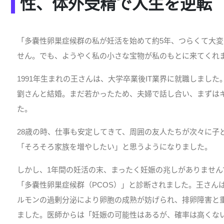
性、体外受精で人生を逆転
「多嚢性卵巣症候群の私が妊活を始めて約5年、つらくて大
せん。でも、ようやく私の小さな宝物が私のもとに来てくれ
1991年生まれの王さんは、大学卒業後IT業界に就職しました
劉さんと結婚。まだ若かったため、夫婦で話し合い、まずは
た。
28歳の時、仕事も安定してきて、周囲の友人たちが次々に子
「そろそろ家族を増やしたい」と思うようになりました。
しかし、1年間の妊活の末、まったく妊娠の兆しがありません
「多嚢性卵巣症候群（PCOS）」と診断されました。王さん
ルモンの過剰分泌により卵胞の成熟が妨げられ、排卵障害と
ました。医師からは「妊娠の可能性はあるが、確率は高くな