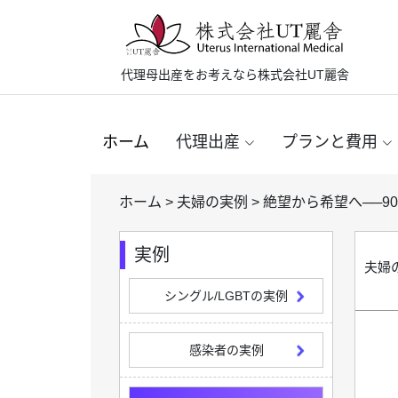
代理母出産をお考えなら株式会社UT麗舎
ホーム
代理出産
プランと費用
ホーム
>
夫婦の実例
>
絶望から希望へ──9
実例
夫婦
シングル/LGBTの実例
感染者の実例