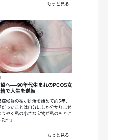
もっと見る
6
望へ──90年代生まれのPCOS女
受精で人生を逆転
巣症候群の私が妊活を始めて約5年、
変だったことは自分にしか分かりませ
ようやく私の小さな宝物が私のもとに
した〜」
もっと見る