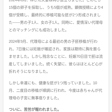
15個の卵子を採取し、うち5個が成熟。顕微授精により4
個が受精し、最終的に移植可能な胚が2つ形成されまし
た——男の子1人、女の子1人。同時に、愛情深い代理母
とのマッチングにも成功しました。
2024年9月、代理母による最初の男の子胚移植が行わ
れ、7日後には妊娠が確認され、家族は期待に胸を膨ら
ませました。しかし残念なことに、妊娠70日目で胚は流
産してしまいました。続く失望に、彼らはほとんど心が
折れそうになりました。
しかし幸運にも、健康な胚が1つ残っていました。10
月、二度目の移植が順調に行われ、今度は赤ちゃんが代
理母の子宮に無事宿りました。
ついに、苦労が報われました。