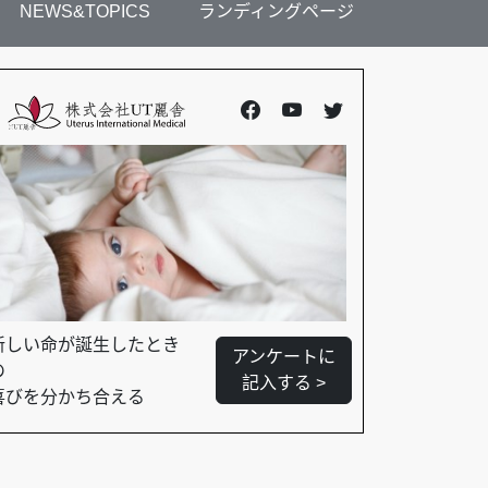
NEWS&TOPICS
ランディングページ
新しい命が誕生したとき
アンケートに
の
記入する >
喜びを分かち合える