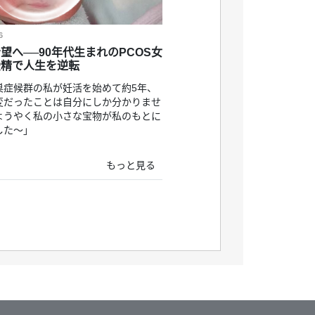
6
望へ──90年代生まれのPCOS女
受精で人生を逆転
巣症候群の私が妊活を始めて約5年、
変だったことは自分にしか分かりませ
ようやく私の小さな宝物が私のもとに
した〜」
もっと見る